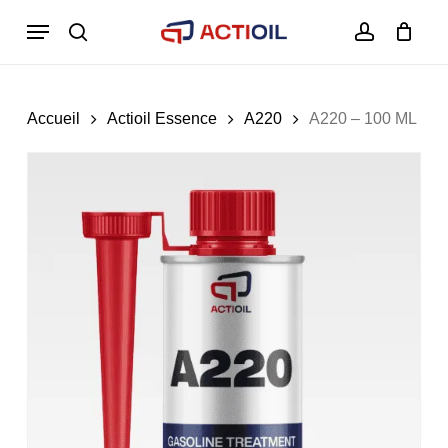
Skip
Menu
to
search
account
Close
Panier
Cart
main
content
Accueil
Actioil Essence
A220
A220 – 100 ML