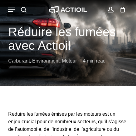
Skip
Menu
to
search
account
Close
Panier
Cart
main
content
Réduire les fumées
avec Actioil
Carburant
,
Environment
,
Moteur
4 min read
Réduire les fumées émises par les moteurs est un
enjeu crucial pour de nombreux secteurs, qu’il s’agisse
de l’automobile, de l’industrie, de l’agriculture ou du