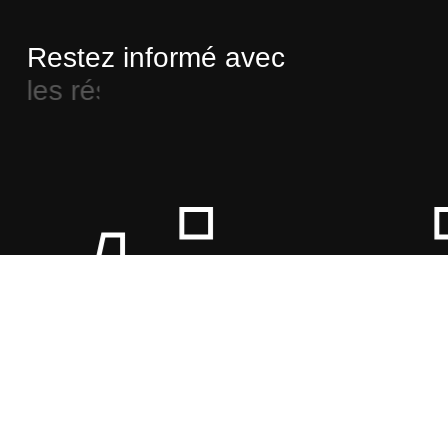
Restez informé avec
les réseaux sociaux
Sous-total :
0,00
€
oil
Voir Le Panier
Commander